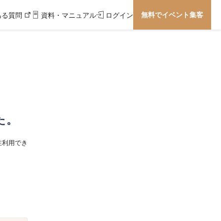
無料でイベント集客
ある質問
資料・マニュアル
ログイン
た。
在利用でき