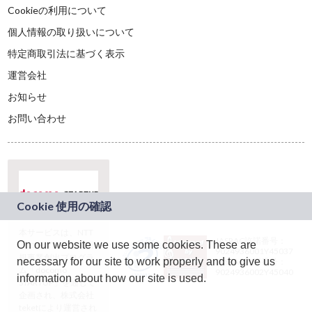
Cookieの利用について
個人情報の取り扱いについて
特定商取引法に基づく表示
運営会社
お知らせ
お問い合わせ
本サービスは、NTT
JASRAC許諾番号：
On our website we use some cookies. These are
ドコモグループの新
9024936001Y45037
規事業創出プログラ
necessary for our site to work properly and to give us
JASRAC許諾番号：
ム「docomo
9024936002Y45040
information about how our site is used.
STARTUP」を通じて
企画され、株式会社
teketにより運営され