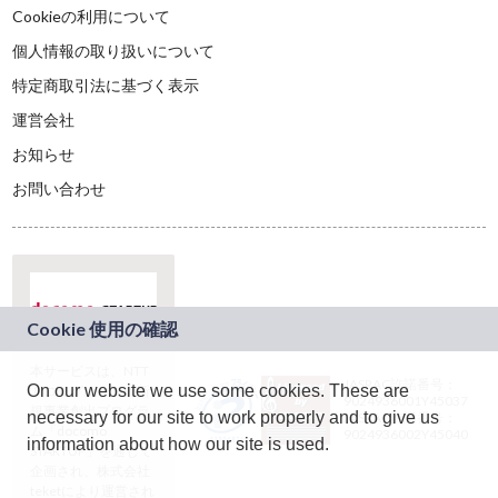
Cookieの利用について
個人情報の取り扱いについて
特定商取引法に基づく表示
運営会社
お知らせ
お問い合わせ
本サービスは、NTT
JASRAC許諾番号：
On our website we use some cookies. These are
ドコモグループの新
9024936001Y45037
規事業創出プログラ
necessary for our site to work properly and to give us
JASRAC許諾番号：
ム「docomo
9024936002Y45040
information about how our site is used.
STARTUP」を通じて
企画され、株式会社
teketにより運営され