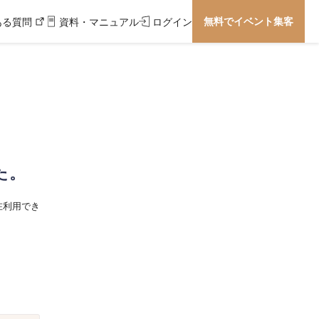
無料でイベント集客
ある質問
資料・マニュアル
ログイン
た。
在利用でき