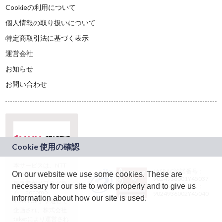
Cookieの利用について
個人情報の取り扱いについて
特定商取引法に基づく表示
運営会社
お知らせ
お問い合わせ
本サービスは、NTT
JASRAC許諾番号：
On our website we use some cookies. These are
ドコモグループの新
9024936001Y45037
規事業創出プログラ
necessary for our site to work properly and to give us
JASRAC許諾番号：
ム「docomo
9024936002Y45040
information about how our site is used.
STARTUP」を通じて
企画され、株式会社
teketにより運営され