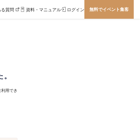
無料でイベント集客
ある質問
資料・マニュアル
ログイン
た。
在利用でき