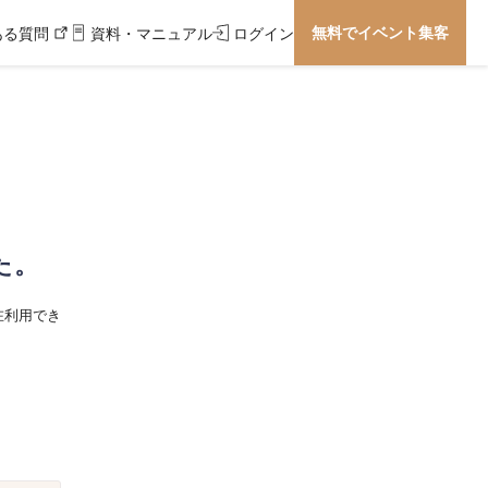
無料でイベント集客
ある質問
資料・マニュアル
ログイン
た。
在利用でき