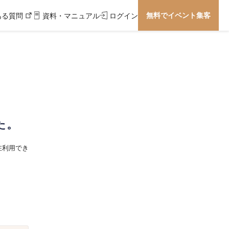
無料でイベント集客
ある質問
資料・マニュアル
ログイン
た。
在利用でき