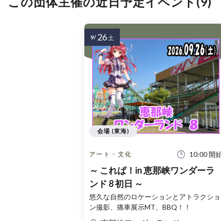
この団体主催の近日予定イベント(9)
26
9/
土
会場 (東海)
10:00 開
アート・文化
～ これぱ！in 恵那峡ワンダーラ
ンド 8 初日 ～
悠久な自然のロケーションとアトラクショ
ン撮影、痛車展示MT、BBQ！！