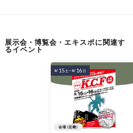
展示会・博覧会・エキスポに関連す
るイベント
15
16
8/
~
8/
土
日
会場 (近畿)