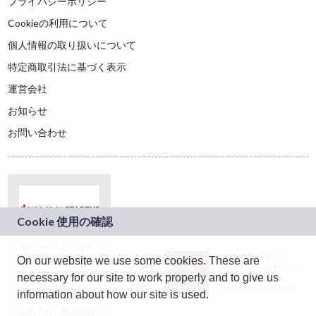
プライバシーポリシー
Cookieの利用について
個人情報の取り扱いについて
特定商取引法に基づく表示
運営会社
お知らせ
お問い合わせ
本サービスは、NTT
JASRAC許諾番号：
On our website we use some cookies. These are
ドコモグループの新
9024936001Y45037
規事業創出プログラ
necessary for our site to work properly and to give us
JASRAC許諾番号：
ム「docomo
9024936002Y45040
information about how our site is used.
STARTUP」を通じて
企画され、株式会社