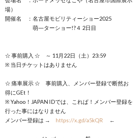
会場名 ：ポートメッセなごや（名古屋市国際展示
場）
開催名 ：名古屋モビリティーショー2025
萌―ターショー!?４ 2日目
☆ 事前購入 ☆ ～ 11月22日（土）23:59
※ 当日チケットはありません
☆ 痛車展示 ☆ 事前購入、メンバー登録で断然お
得にGEt！
※ Yahoo！JAPAN IDでは、これぱ！メンバー登録を
行った事にはなりません
メンバー登録は →
https://x.gd/a5kQR
←