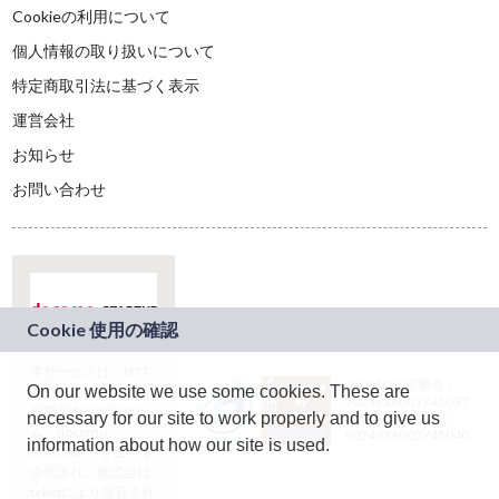
Cookieの利用について
個人情報の取り扱いについて
特定商取引法に基づく表示
運営会社
お知らせ
お問い合わせ
本サービスは、NTT
JASRAC許諾番号：
On our website we use some cookies. These are
ドコモグループの新
9024936001Y45037
規事業創出プログラ
necessary for our site to work properly and to give us
JASRAC許諾番号：
ム「docomo
9024936002Y45040
information about how our site is used.
STARTUP」を通じて
企画され、株式会社
teketにより運営され