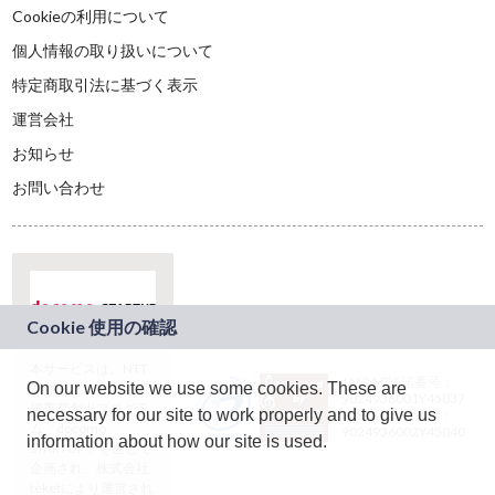
Cookieの利用について
個人情報の取り扱いについて
特定商取引法に基づく表示
運営会社
お知らせ
お問い合わせ
本サービスは、NTT
JASRAC許諾番号：
On our website we use some cookies. These are
ドコモグループの新
9024936001Y45037
規事業創出プログラ
necessary for our site to work properly and to give us
JASRAC許諾番号：
ム「docomo
9024936002Y45040
information about how our site is used.
STARTUP」を通じて
企画され、株式会社
teketにより運営され