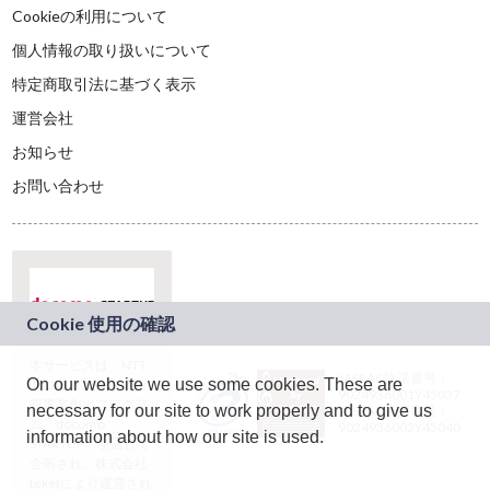
Cookieの利用について
個人情報の取り扱いについて
特定商取引法に基づく表示
運営会社
お知らせ
お問い合わせ
本サービスは、NTT
JASRAC許諾番号：
On our website we use some cookies. These are
ドコモグループの新
9024936001Y45037
規事業創出プログラ
necessary for our site to work properly and to give us
JASRAC許諾番号：
ム「docomo
9024936002Y45040
information about how our site is used.
STARTUP」を通じて
企画され、株式会社
teketにより運営され