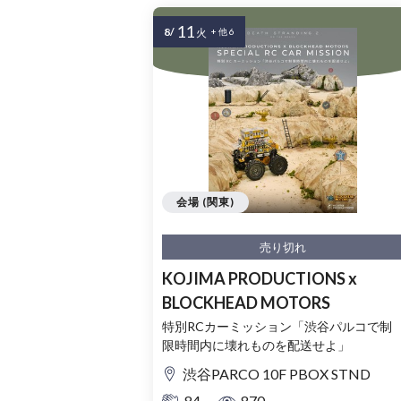
11
8/
火
+ 他 6
会場 (関東)
売り切れ
KOJIMA PRODUCTIONS x
BLOCKHEAD MOTORS
特別RCカーミッション「渋谷パルコで制
限時間内に壊れものを配送せよ」
渋谷PARCO 10F PBOX STND
84
870