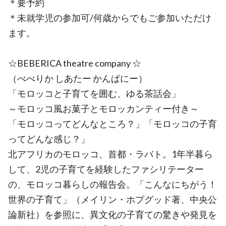
＊要予約
＊未就学児の参加可/何歳からでもご参加いただけ
ます。
☆BEBERICA theatre company ☆
（べべりか しあたー かんぱにー）
「モロッコと子育てを囲む、ゆる茶話会」
～モロッコ⾵お菓⼦とモロッカンティー付き～
「モロッコってどんなところ？」「モロッコの⼦育
ってどんな感じ？」
北アフリカのモロッコ、⾸都・ラバト。1年半暮ら
して、2児の⼦育てを経験したファシリテーター
の、モロッコ暮らしの報告会。「こんなにちがう！
世界の⼦育て」（メイリン・ホプグッド著、中央公
論新社）を参照に、異⽂化の⼦育ての驚きや発⾒を