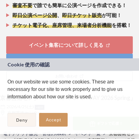
審査不要
で誰でも簡単に公演ページを作成できる！
即日公演ページ公開
、
即日チケット販売
が可能！
チケット電子化、座席管理、来場者分析機能
を搭載！
イベント集客について詳しく見る
ライブ配信について詳しく見る
お問い合わせ
On our website we use some cookies. These are
necessary for our site to work properly and to give us
information about how our site is used.
京都芸術センター「STUDIO OPEN DAY 2026 Spring」
2026/4/25(土)
+他10
京都芸術センター
Accept
Deny
終了しました
ギフトで
応援！
電子チケット販売・管理のteket
イベント一覧
京都芸術セン