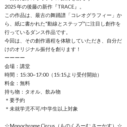
2025 年の後藤の新作『TRACE』。
この作品は、最古の舞踊譜「コレオグラフィー」か
ら、紙に書かれた“動線とステップ”に注⽬し創作を
⾏っているダンス作品です。
今回は、その創作過程を体験していただき、⾃分だ
けのオリジナル振付を創ります！
ーーーー
会場：講堂
時間：15:30~17:00（15:15より受付開始）
料金：無料
持ち物：タオル、飲み物
＊要予約
＊未就学児不可/中学生以上対象
☆Monochrome Circus（ものくろーむ さーかす）☆