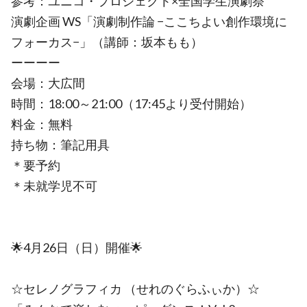
参考：ユニコ・プロジェクト×全国学⽣演劇祭
演劇企画 WS「演劇制作論 −ここちよい創作環境に
フォーカス−」（講師：坂本もも）
ーーーー
会場：大広間
時間：18:00～21:00（17:45より受付開始）
料金：無料
持ち物：筆記用具
＊要予約
＊未就学児不可
🌟4月26日（日）開催🌟
☆セレノグラフィカ （せれのぐらふぃか）☆