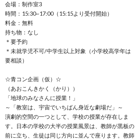
会場：制作室3
時間：15:30~17:00（15:15より受付開始）
料金：無料
持ち物：なし
＊要予約
＊未就学児不可/中学生以上対象（小学校高学年は
要相談）
☆青コン企画（仮）☆
（あおこんきかく（かり））
「地球のみなさんに授業！」
～「教室は、宇宙でいちばん身近な劇場だ」～
演劇的空間の一つとして、学校の授業が存在しま
す。日本の学校の大半の授業風景は、教師が黒板の
前に立ち、生徒は同じ方向に並んで座ります。教師