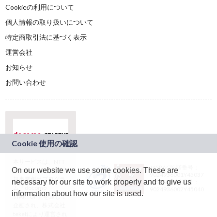
Cookieの利用について
個人情報の取り扱いについて
特定商取引法に基づく表示
運営会社
お知らせ
お問い合わせ
本サービスは、NTT
JASRAC許諾番号：
On our website we use some cookies. These are
ドコモグループの新
9024936001Y45037
規事業創出プログラ
necessary for our site to work properly and to give us
JASRAC許諾番号：
ム「docomo
9024936002Y45040
information about how our site is used.
STARTUP」を通じて
企画され、株式会社
teketにより運営され