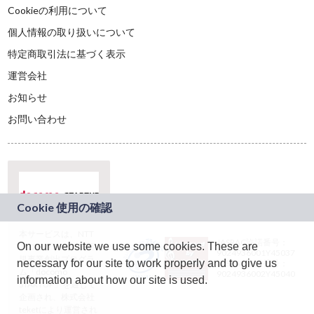
Cookieの利用について
個人情報の取り扱いについて
特定商取引法に基づく表示
運営会社
お知らせ
お問い合わせ
本サービスは、NTT
JASRAC許諾番号：
On our website we use some cookies. These are
ドコモグループの新
9024936001Y45037
規事業創出プログラ
necessary for our site to work properly and to give us
JASRAC許諾番号：
ム「docomo
9024936002Y45040
information about how our site is used.
STARTUP」を通じて
企画され、株式会社
teketにより運営され