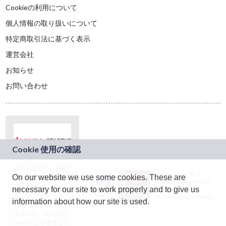
Cookieの利用について
個人情報の取り扱いについて
特定商取引法に基づく表示
運営会社
お知らせ
お問い合わせ
本サービスは、NTT
JASRAC許諾番号：
On our website we use some cookies. These are
ドコモグループの新
9024936001Y45037
規事業創出プログラ
necessary for our site to work properly and to give us
JASRAC許諾番号：
ム「docomo
9024936002Y45040
information about how our site is used.
STARTUP」を通じて
企画され、株式会社
teketにより運営され