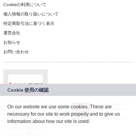
Cookieの利用について
個人情報の取り扱いについて
特定商取引法に基づく表示
運営会社
お知らせ
お問い合わせ
本サービスは、NTT
JASRAC許諾番号：
On our website we use some cookies. These are
ドコモグループの新
9024936001Y45037
規事業創出プログラ
necessary for our site to work properly and to give us
JASRAC許諾番号：
ム「docomo
9024936002Y45040
information about how our site is used.
STARTUP」を通じて
企画され、株式会社
teketにより運営され