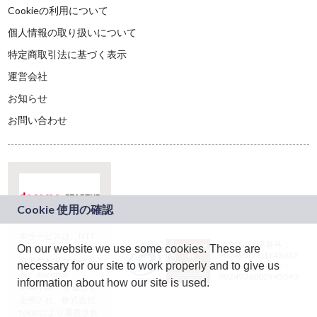
Cookieの利用について
個人情報の取り扱いについて
特定商取引法に基づく表示
運営会社
お知らせ
お問い合わせ
本サービスは、NTT
JASRAC許諾番号：
On our website we use some cookies. These are
ドコモグループの新
9024936001Y45037
規事業創出プログラ
necessary for our site to work properly and to give us
JASRAC許諾番号：
ム「docomo
9024936002Y45040
information about how our site is used.
STARTUP」を通じて
企画され、株式会社
teketにより運営され