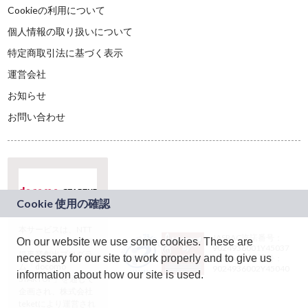
Cookieの利用について
個人情報の取り扱いについて
特定商取引法に基づく表示
運営会社
お知らせ
お問い合わせ
本サービスは、NTT
JASRAC許諾番号：
On our website we use some cookies. These are
ドコモグループの新
9024936001Y45037
規事業創出プログラ
necessary for our site to work properly and to give us
JASRAC許諾番号：
ム「docomo
9024936002Y45040
information about how our site is used.
STARTUP」を通じて
企画され、株式会社
teketにより運営され