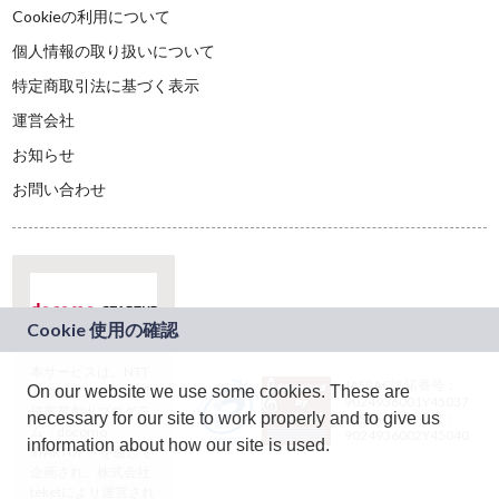
Cookieの利用について
個人情報の取り扱いについて
特定商取引法に基づく表示
運営会社
お知らせ
お問い合わせ
本サービスは、NTT
JASRAC許諾番号：
On our website we use some cookies. These are
ドコモグループの新
9024936001Y45037
規事業創出プログラ
necessary for our site to work properly and to give us
JASRAC許諾番号：
ム「docomo
9024936002Y45040
information about how our site is used.
STARTUP」を通じて
企画され、株式会社
teketにより運営され