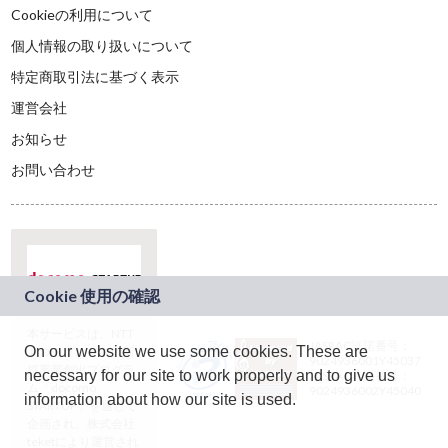
Cookieの利用について
個人情報の取り扱いについて
特定商取引法に基づく表示
運営会社
お知らせ
お問い合わせ
本サービスは、NTT
JASRAC許諾番号：
On our website we use some cookies. These are
ドコモグループの新
9024936001Y45037
規事業創出プログラ
necessary for our site to work properly and to give us
JASRAC許諾番号：
ム「docomo
9024936002Y45040
information about how our site is used.
STARTUP」を通じて
企画され、株式会社
teketにより運営され