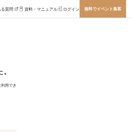
無料でイベント集客
ある質問
資料・マニュアル
ログイン
た。
在利用でき