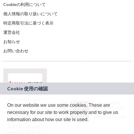
Cookieの利用について
個人情報の取り扱いについて
特定商取引法に基づく表示
運営会社
お知らせ
お問い合わせ
本サービスは、NTT
JASRAC許諾番号：
On our website we use some cookies. These are
ドコモグループの新
9024936001Y45037
規事業創出プログラ
necessary for our site to work properly and to give us
JASRAC許諾番号：
ム「docomo
9024936002Y45040
information about how our site is used.
STARTUP」を通じて
企画され、株式会社
teketにより運営され