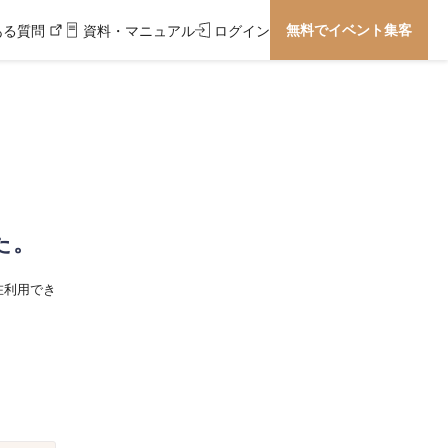
無料でイベント集客
ある質問
資料・マニュアル
ログイン
た。
在利用でき