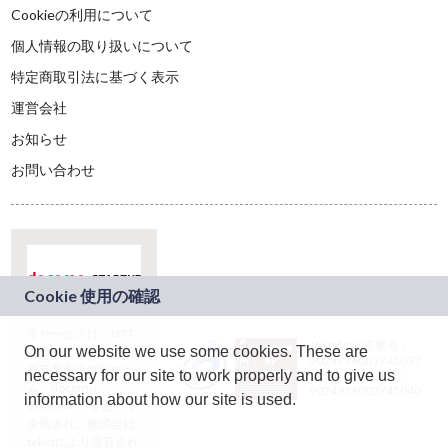
Cookieの利用について
個人情報の取り扱いについて
特定商取引法に基づく表示
運営会社
お知らせ
お問い合わせ
本サービスは、NTT
JASRAC許諾番号：
On our website we use some cookies. These are
ドコモグループの新
9024936001Y45037
規事業創出プログラ
necessary for our site to work properly and to give us
JASRAC許諾番号：
ム「docomo
9024936002Y45040
information about how our site is used.
STARTUP」を通じて
企画され、株式会社
teketにより運営され