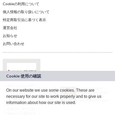
Cookieの利用について
個人情報の取り扱いについて
特定商取引法に基づく表示
運営会社
お知らせ
お問い合わせ
本サービスは、NTT
JASRAC許諾番号：
On our website we use some cookies. These are
ドコモグループの新
9024936001Y45037
規事業創出プログラ
necessary for our site to work properly and to give us
JASRAC許諾番号：
ム「docomo
9024936002Y45040
information about how our site is used.
STARTUP」を通じて
企画され、株式会社
teketにより運営され