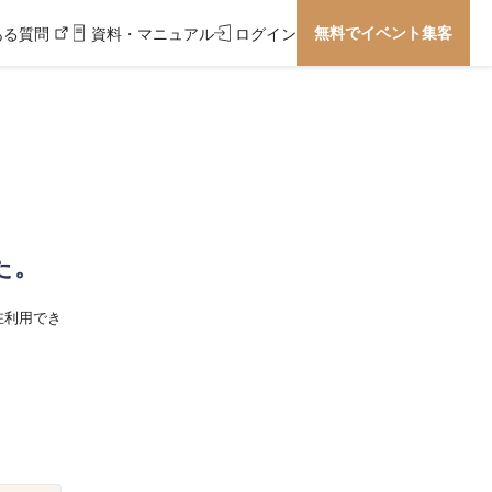
無料でイベント集客
ある質問
資料・マニュアル
ログイン
た。
在利用でき