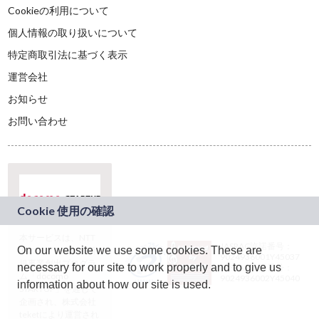
Cookieの利用について
個人情報の取り扱いについて
特定商取引法に基づく表示
運営会社
お知らせ
お問い合わせ
本サービスは、NTT
JASRAC許諾番号：
On our website we use some cookies. These are
ドコモグループの新
9024936001Y45037
規事業創出プログラ
necessary for our site to work properly and to give us
JASRAC許諾番号：
ム「docomo
9024936002Y45040
information about how our site is used.
STARTUP」を通じて
企画され、株式会社
teketにより運営され