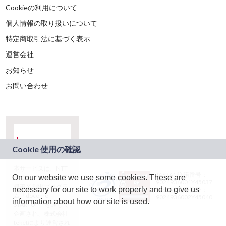
Cookieの利用について
個人情報の取り扱いについて
特定商取引法に基づく表示
運営会社
お知らせ
お問い合わせ
本サービスは、NTT
JASRAC許諾番号：
On our website we use some cookies. These are
ドコモグループの新
9024936001Y45037
規事業創出プログラ
necessary for our site to work properly and to give us
JASRAC許諾番号：
ム「docomo
9024936002Y45040
information about how our site is used.
STARTUP」を通じて
企画され、株式会社
teketにより運営され