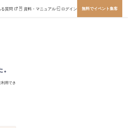
無料でイベント集客
ある質問
資料・マニュアル
ログイン
た。
在利用でき