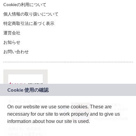
Cookieの利用について
個人情報の取り扱いについて
特定商取引法に基づく表示
運営会社
お知らせ
お問い合わせ
本サービスは、NTT
JASRAC許諾番号：
On our website we use some cookies. These are
ドコモグループの新
9024936001Y45037
規事業創出プログラ
necessary for our site to work properly and to give us
JASRAC許諾番号：
ム「docomo
9024936002Y45040
information about how our site is used.
STARTUP」を通じて
企画され、株式会社
teketにより運営され