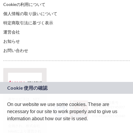
Cookieの利用について
個人情報の取り扱いについて
特定商取引法に基づく表示
運営会社
お知らせ
お問い合わせ
本サービスは、NTT
JASRAC許諾番号：
On our website we use some cookies. These are
ドコモグループの新
9024936001Y45037
規事業創出プログラ
necessary for our site to work properly and to give us
JASRAC許諾番号：
ム「docomo
9024936002Y45040
information about how our site is used.
STARTUP」を通じて
企画され、株式会社
teketにより運営され