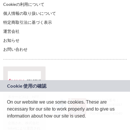
Cookieの利用について
個人情報の取り扱いについて
特定商取引法に基づく表示
運営会社
お知らせ
お問い合わせ
本サービスは、NTT
JASRAC許諾番号：
On our website we use some cookies. These are
ドコモグループの新
9024936001Y45037
規事業創出プログラ
necessary for our site to work properly and to give us
JASRAC許諾番号：
ム「docomo
9024936002Y45040
information about how our site is used.
STARTUP」を通じて
企画され、株式会社
teketにより運営され