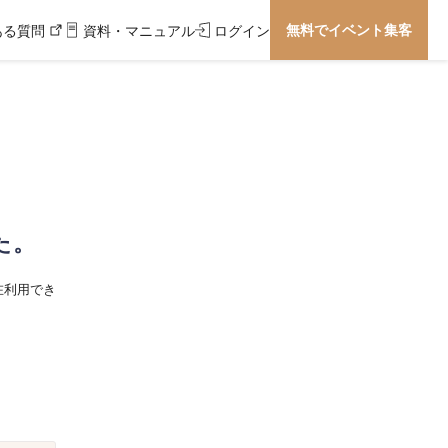
無料でイベント集客
ある質問
資料・マニュアル
ログイン
た。
在利用でき