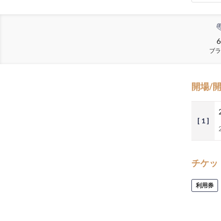
6
ブラ
開場/
[ 1 ]
チケッ
利用券