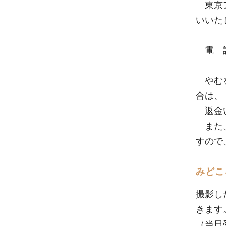
東京ア
いいた
電 話：
やむを
合は、
返金い
また、
すので
みどこ
撮影し
きます
（当日