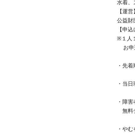
水着、
【運営
公益財
【申込
※１人
お申込
・先着
・当日
・障害
無料チ
・やむ