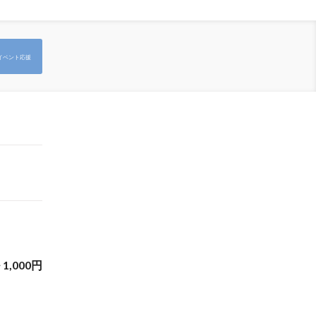
イベント応援
~
1,000
円