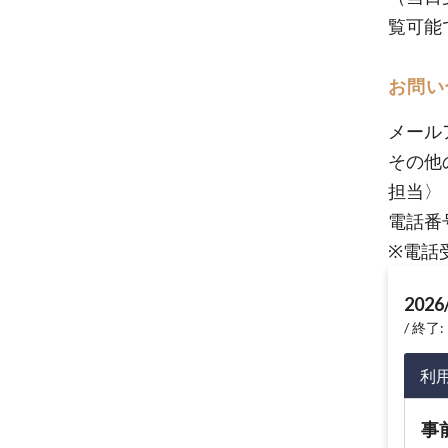
覧可能
お問い
メール
その他
担当〉
電話
※電話受
2026
終了: 
利
事