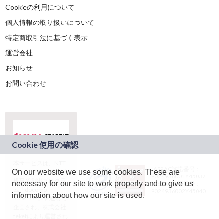
Cookieの利用について
個人情報の取り扱いについて
特定商取引法に基づく表示
運営会社
お知らせ
お問い合わせ
本サービスは、NTT
JASRAC許諾番号：
On our website we use some cookies. These are
ドコモグループの新
9024936001Y45037
規事業創出プログラ
necessary for our site to work properly and to give us
JASRAC許諾番号：
ム「docomo
9024936002Y45040
information about how our site is used.
STARTUP」を通じて
企画され、株式会社
teketにより運営され