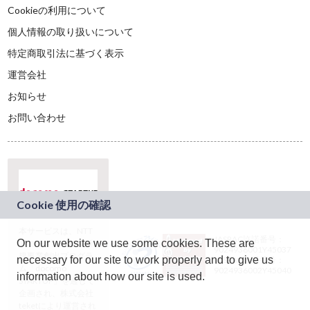
Cookieの利用について
個人情報の取り扱いについて
特定商取引法に基づく表示
運営会社
お知らせ
お問い合わせ
本サービスは、NTT
JASRAC許諾番号：
On our website we use some cookies. These are
ドコモグループの新
9024936001Y45037
規事業創出プログラ
necessary for our site to work properly and to give us
JASRAC許諾番号：
ム「docomo
9024936002Y45040
information about how our site is used.
STARTUP」を通じて
企画され、株式会社
teketにより運営され