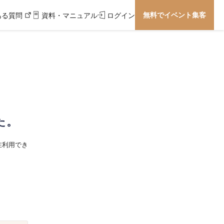
無料でイベント集客
ある質問
資料・マニュアル
ログイン
た。
在利用でき