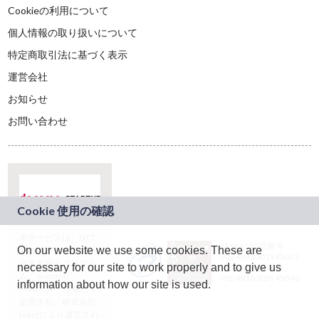
Cookieの利用について
個人情報の取り扱いについて
特定商取引法に基づく表示
運営会社
お知らせ
お問い合わせ
本サービスは、NTT
JASRAC許諾番号：
On our website we use some cookies. These are
ドコモグループの新
9024936001Y45037
規事業創出プログラ
necessary for our site to work properly and to give us
JASRAC許諾番号：
ム「docomo
9024936002Y45040
information about how our site is used.
STARTUP」を通じて
企画され、株式会社
teketにより運営され