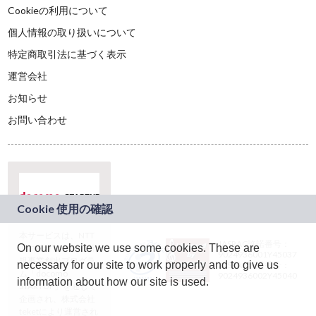
Cookieの利用について
個人情報の取り扱いについて
特定商取引法に基づく表示
運営会社
お知らせ
お問い合わせ
本サービスは、NTT
JASRAC許諾番号：
On our website we use some cookies. These are
ドコモグループの新
9024936001Y45037
規事業創出プログラ
necessary for our site to work properly and to give us
JASRAC許諾番号：
ム「docomo
9024936002Y45040
information about how our site is used.
STARTUP」を通じて
企画され、株式会社
teketにより運営され