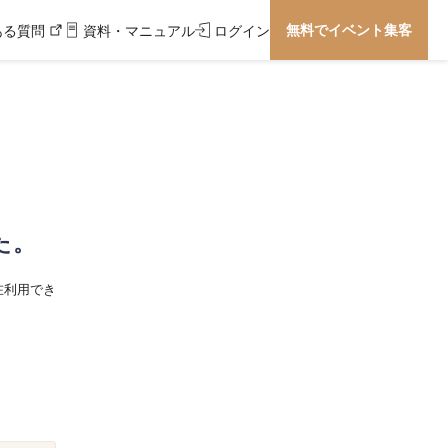
無料でイベント集客
ある質問
資料・マニュアル
ログイン
た。
在利用でき