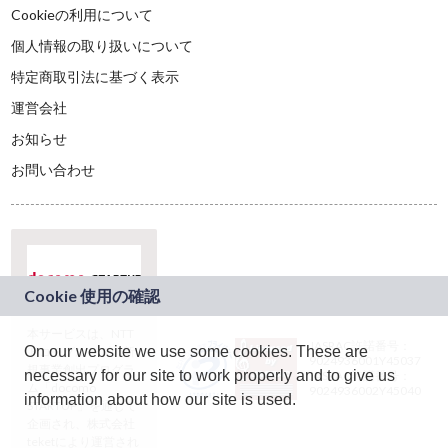
Cookieの利用について
個人情報の取り扱いについて
特定商取引法に基づく表示
運営会社
お知らせ
お問い合わせ
本サービスは、NTT
JASRAC許諾番号：
On our website we use some cookies. These are
ドコモグループの新
9024936001Y45037
規事業創出プログラ
necessary for our site to work properly and to give us
JASRAC許諾番号：
ム「docomo
9024936002Y45040
information about how our site is used.
STARTUP」を通じて
企画され、株式会社
teketにより運営され