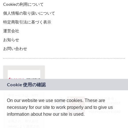
Cookieの利用について
個人情報の取り扱いについて
特定商取引法に基づく表示
運営会社
お知らせ
お問い合わせ
本サービスは、NTT
JASRAC許諾番号：
On our website we use some cookies. These are
ドコモグループの新
9024936001Y45037
規事業創出プログラ
necessary for our site to work properly and to give us
JASRAC許諾番号：
ム「docomo
9024936002Y45040
information about how our site is used.
STARTUP」を通じて
企画され、株式会社
teketにより運営され