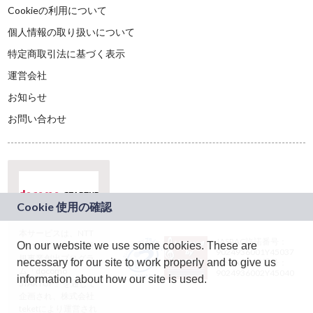
Cookieの利用について
個人情報の取り扱いについて
特定商取引法に基づく表示
運営会社
お知らせ
お問い合わせ
本サービスは、NTT
JASRAC許諾番号：
On our website we use some cookies. These are
ドコモグループの新
9024936001Y45037
規事業創出プログラ
necessary for our site to work properly and to give us
JASRAC許諾番号：
ム「docomo
9024936002Y45040
information about how our site is used.
STARTUP」を通じて
企画され、株式会社
teketにより運営され