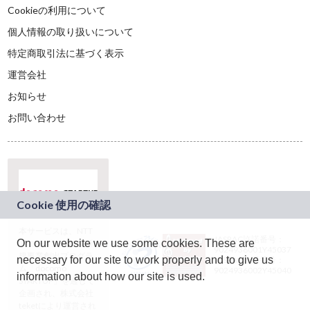
Cookieの利用について
個人情報の取り扱いについて
特定商取引法に基づく表示
運営会社
お知らせ
お問い合わせ
本サービスは、NTT
JASRAC許諾番号：
On our website we use some cookies. These are
ドコモグループの新
9024936001Y45037
規事業創出プログラ
necessary for our site to work properly and to give us
JASRAC許諾番号：
ム「docomo
9024936002Y45040
information about how our site is used.
STARTUP」を通じて
企画され、株式会社
teketにより運営され