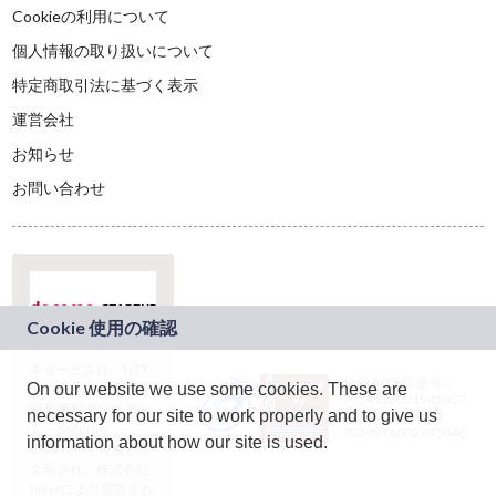
Cookieの利用について
個人情報の取り扱いについて
特定商取引法に基づく表示
運営会社
お知らせ
お問い合わせ
本サービスは、NTT
JASRAC許諾番号：
On our website we use some cookies. These are
ドコモグループの新
9024936001Y45037
規事業創出プログラ
necessary for our site to work properly and to give us
JASRAC許諾番号：
ム「docomo
9024936002Y45040
information about how our site is used.
STARTUP」を通じて
企画され、株式会社
teketにより運営され