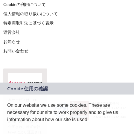
Cookieの利用について
個人情報の取り扱いについて
特定商取引法に基づく表示
運営会社
お知らせ
お問い合わせ
本サービスは、NTT
JASRAC許諾番号：
On our website we use some cookies. These are
ドコモグループの新
9024936001Y45037
規事業創出プログラ
necessary for our site to work properly and to give us
JASRAC許諾番号：
ム「docomo
9024936002Y45040
information about how our site is used.
STARTUP」を通じて
企画され、株式会社
teketにより運営され