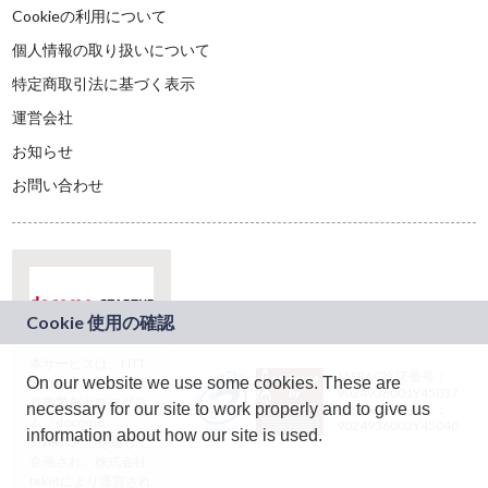
Cookieの利用について
個人情報の取り扱いについて
特定商取引法に基づく表示
運営会社
お知らせ
お問い合わせ
本サービスは、NTT
JASRAC許諾番号：
On our website we use some cookies. These are
ドコモグループの新
9024936001Y45037
規事業創出プログラ
necessary for our site to work properly and to give us
JASRAC許諾番号：
ム「docomo
9024936002Y45040
information about how our site is used.
STARTUP」を通じて
企画され、株式会社
teketにより運営され