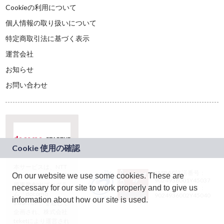
Cookieの利用について
個人情報の取り扱いについて
特定商取引法に基づく表示
運営会社
お知らせ
お問い合わせ
本サービスは、NTT
JASRAC許諾番号：
On our website we use some cookies. These are
ドコモグループの新
9024936001Y45037
規事業創出プログラ
necessary for our site to work properly and to give us
JASRAC許諾番号：
ム「docomo
9024936002Y45040
information about how our site is used.
STARTUP」を通じて
企画され、株式会社
teketにより運営され