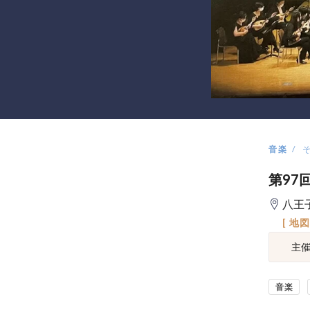
音楽
第97
八王
[ 地
主
音楽