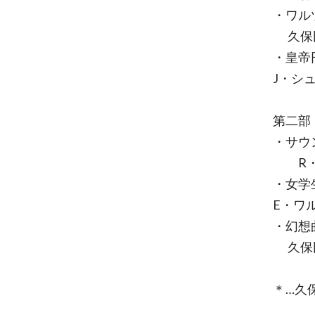
・ワ
久保
・皇
J・シ
第二部
・サウ
R・
E・ワ
・
久保
＊…久