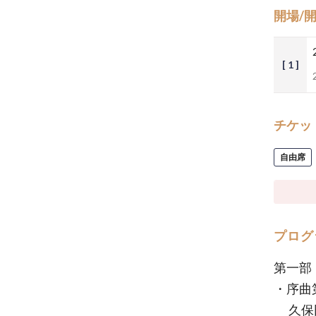
開場/
[ 1 ]
チケッ
自由席
プログ
第一部
・序曲
久保