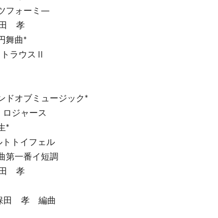
ルツフォーミ―
田 孝
帝円舞曲*
ュトラウスⅡ
ンドオブミュージック*
ロジャース
・女学生*
ルトトイフェル
幻想曲第一番イ短調
田 孝
保田 孝 編曲