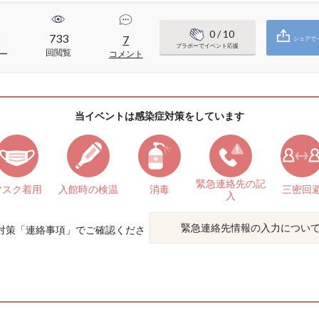
0
/ 10
733
2
7
シェアで
ブラボーでイベント応援
回閲覧
ー
コメント
当イベントは感染症対策をしています
緊急連絡先の
記
マスク着用
入館時の検温
消毒
三密回
入
緊急連絡先情報の入力につい
対策「
連絡事項
」でご確認くださ